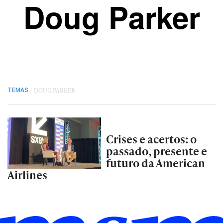
Doug Parker
/
DOUG PARKER
TEMAS
Crises e acertos: o
passado, presente e
futuro da American
Airlines