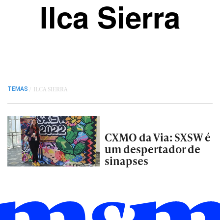
Ilca Sierra
/
ILCA SIERRA
TEMAS
CXMO da Via: SXSW é
um despertador de
sinapses