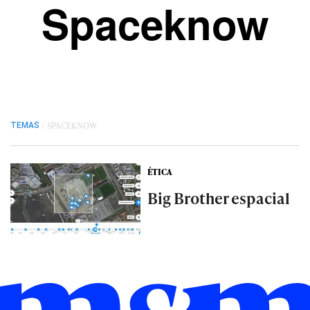
Spaceknow
/
SPACEKNOW
TEMAS
ÉTICA
Big Brother espacial