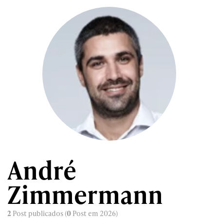
André
Zimmermann
2
Post publicados (
0
Post em 2026)