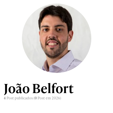
João Belfort
4
Post publicados (
0
Post em 2026)