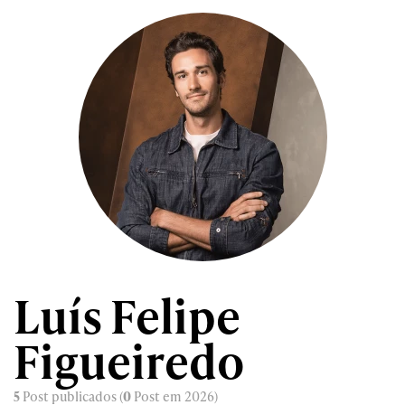
Luís Felipe
Figueiredo
5
Post publicados (
0
Post em 2026)