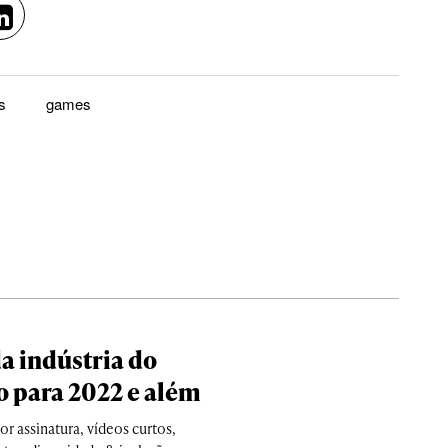
s
games
a indústria do
 para 2022 e além
r assinatura, vídeos curtos,