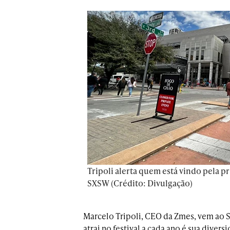
Tripoli alerta quem está vindo pela p
SXSW (Crédito: Divulgação)
Marcelo Tripoli, CEO da Zmes, vem ao 
atrai no festival a cada ano é sua dive