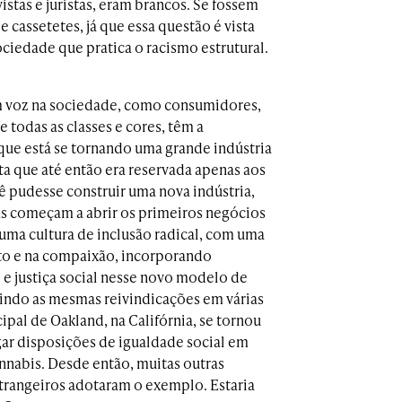
vistas e juristas, eram brancos. Se fossem
 cassetetes, já que essa questão é vista
ciedade que pratica o racismo estrutural.
m voz na sociedade, como consumidores,
todas as classes e cores, têm a
 que está se tornando uma grande indústria
a que até então era reservada apenas aos
ê pudesse construir uma nova indústria,
s começam a abrir os primeiros negócios
r uma cultura de inclusão radical, com uma
o e na compaixão, incorporando
 e justiça social nesse novo modelo de
vindo as mesmas reivindicações em várias
al de Oakland, na Califórnia, se tornou
gar disposições de igualdade social em
nnabis. Desde então, muitas outras
trangeiros adotaram o exemplo. Estaria