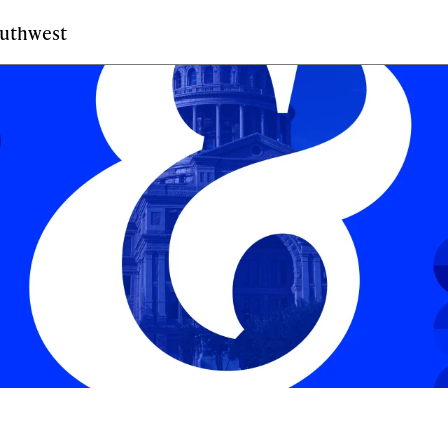
outhwest