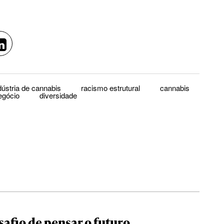
dústria de cannabis
racismo estrutural
cannabis
egócio
diversidade
safio de pensar o futuro