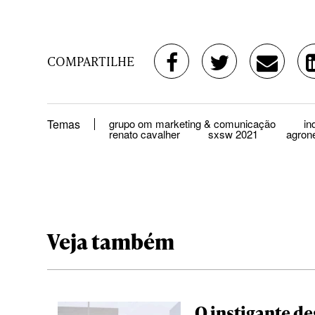
COMPARTILHE
Temas
grupo om marketing & comunicação
in
renato cavalher
sxsw 2021
agron
Veja também
O instigante de