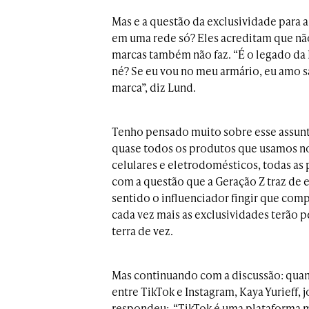
Mas e a questão da exclusividade para a
em uma rede só? Eles acreditam que não
marcas também não faz. “É o legado da 
né? Se eu vou no meu armário, eu amo 
marca”, diz Lund.
Tenho pensado muito sobre esse assunto
quase todos os produtos que usamos no d
celulares e eletrodomésticos, todas as 
com a questão que a Geração Z traz de e
sentido o influenciador fingir que com
cada vez mais as exclusividades terão 
terra de vez.
Mas continuando com a discussão: quan
entre TikTok e Instagram, Kaya Yurieff,
respondeu: “TikTok é uma plataforma mu