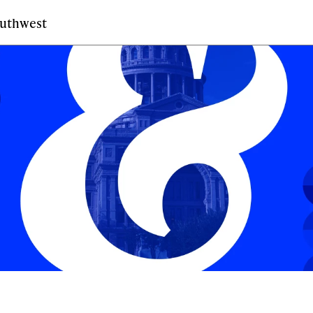
outhwest