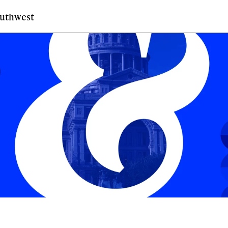
outhwest