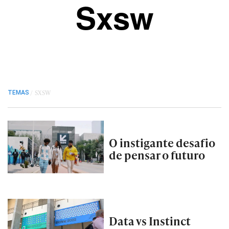
Sxsw
/
SXSW
TEMAS
O instigante desafio
de pensar o futuro
Data vs Instinct