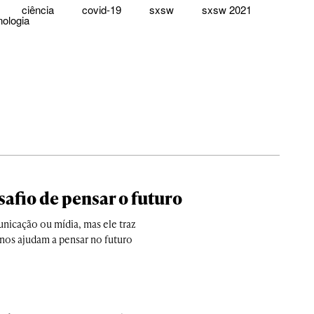
ciência
covid-19
sxsw
sxsw 2021
nologia
safio de pensar o futuro
unicação ou mídia, mas ele traz
nos ajudam a pensar no futuro