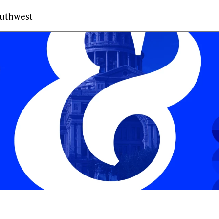
outhwest