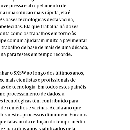
houve pressa e atropelamento de
 a uma solução mais rápida, ela é
 As bases tecnológicas desta vacina,
abelecidas. Ela que trabalha há dozes
onta como os trabalhos em torno às
 gripe comum ajudaram muito a pavimentar
m trabalho de base de mais de uma década,
ina para testes em tempo recorde.
har o SXSW ao longo dos últimos anos,
xe mais cientistas e profissionais de
as de tecnologia. Em todos estes painéis
o no processamento de dados, a
ões tecnológicas têm contribuído para
 de remédios e vacinas. A cada ano que
idos nestes processos diminuem. Em anos
is que falavam da redução do tempo médio
z para dois anos, viabilizados pela