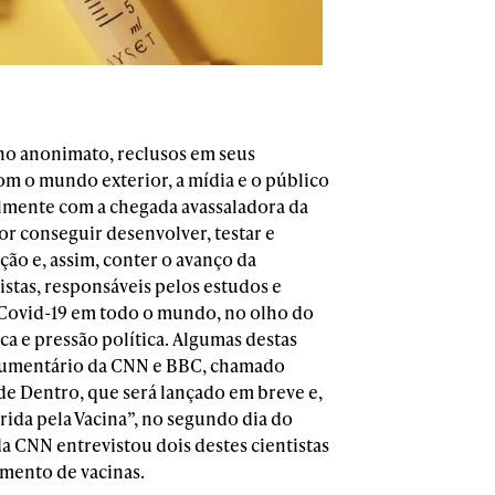
 no anonimato, reclusos em seus
om o mundo exterior, a mídia e o público
almente com a chegada avassaladora da
or conseguir desenvolver, testar e
ão e, assim, conter o avanço da
stas, responsáveis pelos estudos e
 Covid-19 em todo o mundo, no olho do
a e pressão política. Algumas destas
ocumentário da CNN e BBC, chamado
 de Dentro, que será lançado em breve e,
rida pela Vacina”, no segundo dia do
a CNN entrevistou dois destes cientistas
mento de vacinas.