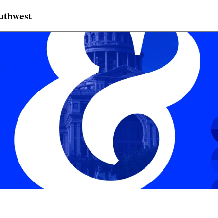
outhwest