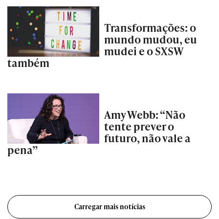
Transformações: o
mundo mudou, eu
mudei e o SXSW
também
Amy Webb: “Não
tente prever o
futuro, não vale a
pena”
Carregar mais notícias